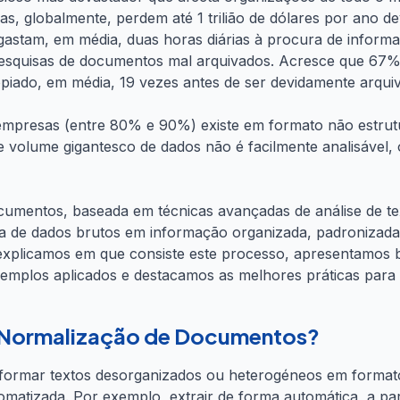
s, globalmente, perdem até 1 trilião de dólares por ano 
astam, em média, duas horas diárias à procura de inform
esquisas de documentos mal arquivados. Acresce que 67
piado, em média, 19 vezes antes de ser devidamente arqui
mpresas (entre 80% e 90%) existe em formato não estrutura
te volume gigantesco de dados não é facilmente analisável,
cumentos, baseada em técnicas avançadas de análise de t
sa de dados brutos em informação organizada, padronizada
o, explicamos em que consiste este processo, apresentamo
xemplos aplicados e destacamos as melhores práticas par
e Normalização de Documentos?
nsformar textos desorganizados ou heterogéneos em forma
matizada. Por exemplo, extrair de forma automática, a par