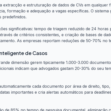
za a extracção e estruturação de dados de CVs em qualquer 
cia, formação e adequação a vagas específicas. O sistema
 predefinidos.
s significativas: tempo de triagem reduzido de 24 horas 
través de critérios consistentes, e criação de bases de dad
utamento. As empresas reportam reduções de 50-70% no te
Inteligente de Casos
grande dimensão gerem tipicamente 1.000-3.000 documentos
icionais indicam que advogados gastam 20-30% do seu temp
 automaticamente cada documento por área de direito, tipo, c
a datas importantes e cria alertas automáticos para deadline
ão de 85% no tempo de pesquisa documental, eliminação c