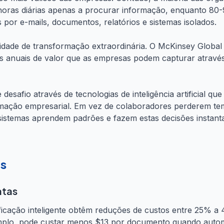
 horas diárias apenas a procurar informação, enquanto 80
por e-mails, documentos, relatórios e sistemas isolados.
dade de transformação extraordinária. O McKinsey Global In
ares anuais de valor que as empresas podem capturar atravé
e desafio através de tecnologias de inteligência artificial q
rmação empresarial. Em vez de colaboradores perderem t
 sistemas aprendem padrões e fazem estas decisões instan
s
atas
icação inteligente obtêm reduções de custos entre 25% 
mplo, pode custar menos $13 por documento quando auto