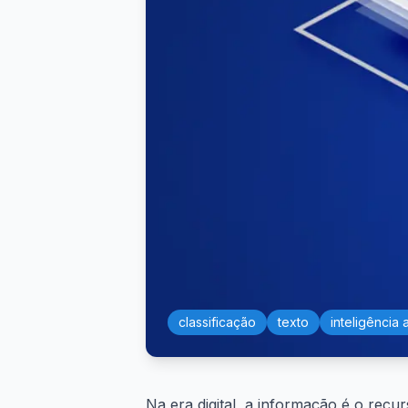
classificação
texto
inteligência ar
Na era digital, a informação é o rec